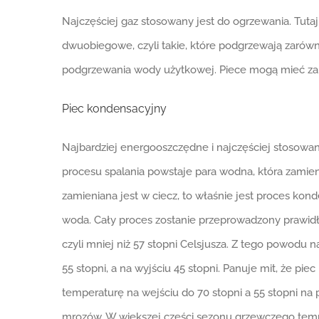
Najczęściej gaz stosowany jest do ogrzewania. Tuta
dwuobiegowe, czyli takie, które podgrzewają zarów
podgrzewania wody użytkowej. Piece mogą mieć zam
Piec kondensacyjny
Najbardziej energooszczędne i najczęściej stosowan
procesu spalania powstaje para wodna, która zamieni
zamieniana jest w ciecz, to właśnie jest proces ko
woda. Cały proces zostanie przeprowadzony prawidł
czyli mniej niż 57 stopni Celsjusza. Z tego powod
55 stopni, a na wyjściu 45 stopni. Panuje mit, że pi
temperaturę na wejściu do 70 stopni a 55 stopni na
mrozów. W większej części sezonu grzewczego temp