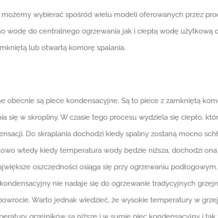
j możemy wybierać spośród wielu modeli oferowanych przez produ
no wodę do centralnego ogrzewania jak i ciepłą wodę użytkową o
kniętą lub otwartą komorę spalania.
e obecnie są piece kondensacyjne. Są to piece z zamkniętą komorą
a się w skropliny. W czasie tego procesu wydziela się ciepło, k
ndensacji. Do skraplania dochodzi kiedy spaliny zostaną mocno s
owo wtedy kiedy temperatura wody będzie niższa, dochodzi ona 
u największe oszczędności osiąga się przy ogrzewaniu podłogowy
ec kondensacyjny nie nadaje się do ogrzewanie tradycyjnych grzej
 powrocie. Warto jednak wiedzieć, że wysokie temperatury w grze
eratury grzejników są niższe i w sumie piec kondensacyjny i t