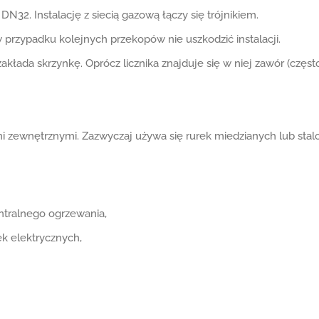
N32. Instalację z siecią gazową łączy się trójnikiem.
 w przypadku kolejnych przekopów nie uszkodzić instalacji.
r zakłada skrzynkę. Oprócz licznika znajduje się w niej zawór (czę
zewnętrznymi. Zazwyczaj używa się rurek miedzianych lub stal
tralnego ogrzewania,
k elektrycznych,