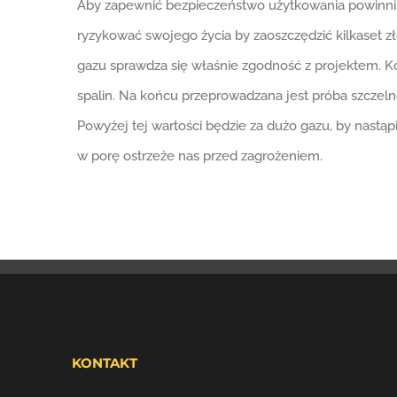
Aby zapewnić bezpieczeństwo użytkowania powinniśm
ryzykować swojego życia by zaoszczędzić kilkaset zł
gazu sprawdza się właśnie zgodność z projektem. Ko
spalin. Na końcu przeprowadzana jest próba szczel
Powyżej tej wartości będzie za dużo gazu, by nastą
w porę ostrzeże nas przed zagrożeniem.
KONTAKT