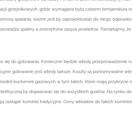
acji grzejnikowych, gdzie wymagana była czasem temperatura n
 komorą spalania, ważne jest by zaprojektować do niego odpowi
prowadza spaliny a zewnętrzna zasysa powietrze. Pamiętajmy, że 
je się do gotowania. Konieczne będzie wtedy przeprowadzenie 
radycyjne gotowanie jest wtedy tańsze. Koszty są porównywalne wt
modeli kuchenek gazowych w tym takich, które mają przykrycie 
ektryczną by dopasować się do wszystkich gustów. Na rynku do
 zastąpić kominki tradycyjne. Ceny wkładów do takich kominków 