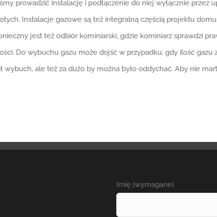
y prowadzić instalację i podłączenie do niej wyłącznie przez u
otych. Instalacje gazowe są też integralną częścią projektu domu
nieczny jest też odbiór kominiarski, gdzie kominiarz sprawdzi p
ności. Do wybuchu gazu może dojść w przypadku, gdy ilość gazu 
pił wybuch, ale też za dużo by można było oddychać. Aby nie mar
Imię (wymagane)