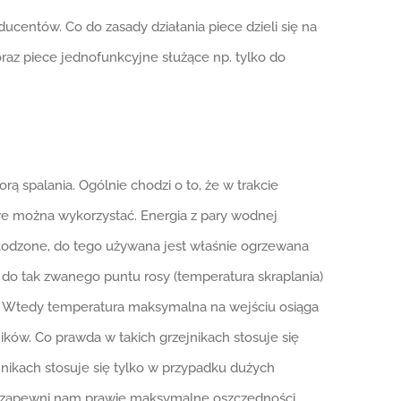
centów. Co do zasady działania piece dzieli się na
raz piece jednofunkcyjne służące np. tylko do
 spalania. Ogólnie chodzi o to, że w trakcie
tóre można wykorzystać. Energia z pary wodnej
chłodzone, do tego używana jest właśnie ogrzewana
do tak zwanego puntu rosy (temperatura skraplania)
m. Wtedy temperatura maksymalna na wejściu osiąga
ników. Co prawda w takich grzejnikach stosuje się
jnikach stosuje się tylko w przypadku dużych
ak zapewni nam prawie maksymalne oszczędności.