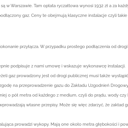
y są w Warszawie. Tam opłata ryczałtowa wynosi 1932 zł a za każ
łączony gaz. Ceny te obejmują klasyczne instalacje czyli takie
konanie przyłącza. W przypadku prostego podłączenia od drogi 
ępnie podpisuje z nami umowę i wskazuje wykonawcę instalacji.
eżeli gaz prowadzony jest od drogi publicznej musi także wystąp
 zgodę na przeprowadzenie gazu do Zakładu Uzgodnień Drogowy
iej o pół metra od każdego z medium, czyli do prądu, wody czy 
i wprowadzają własne przepisy. Może się więc zdarzyć, że zakład 
alująca prowadzi wykopy. Mają one około metra głębokości i powi