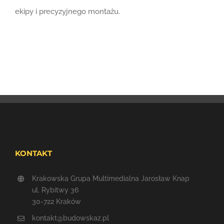
ekipy i precyzyjnego montażu.
KONTAKT
Krakowska Grupa Multimedialna Jarosław Knap
ul. Rybitwy 36
30-722 Kraków
kontakt@budowskaz.pl