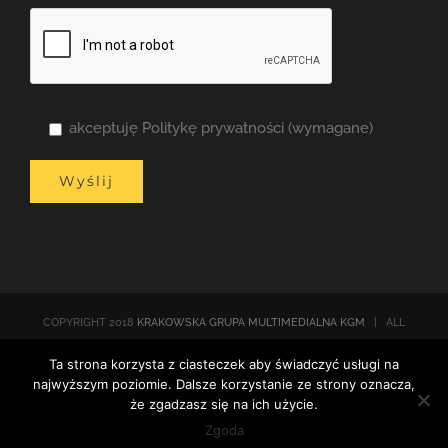
akceptuję Politykę prywatności (wymagane)
COPYRIGHT 2018
KRAKOWSKA GRUPA MULTIMEDIALNA KGM
| ALL
RIGHTS RESERVED |
Polityka prywatności
| POWERED BY
Ta strona korzysta z ciasteczek aby świadczyć usługi na
WORDPRESS
najwyższym poziomie. Dalsze korzystanie ze strony oznacza,
że zgadzasz się na ich użycie.
Facebook
Email
Twitter
Zgoda