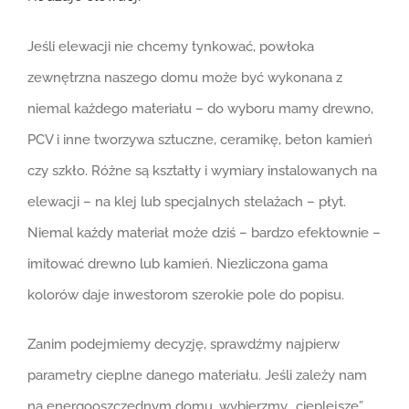
Jeśli elewacji nie chcemy tynkować, powłoka
zewnętrzna naszego domu może być wykonana z
niemal każdego materiału – do wyboru mamy drewno,
PCV i inne tworzywa sztuczne, ceramikę, beton kamień
czy szkło. Różne są kształty i wymiary instalowanych na
elewacji – na klej lub specjalnych stelażach – płyt.
Niemal każdy materiał może dziś – bardzo efektownie –
imitować drewno lub kamień. Niezliczona gama
kolorów daje inwestorom szerokie pole do popisu.
Zanim podejmiemy decyzję, sprawdźmy najpierw
parametry cieplne danego materiału. Jeśli zależy nam
na energooszczędnym domu, wybierzmy „cieplejsze”