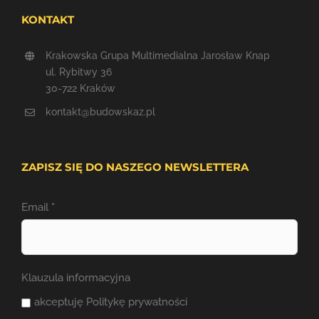
KONTAKT
Krakowska Grupa Multimedialna Jarosław Knap
ul. Rybitwy 36
30-722 Kraków
kontakt@budowskaz.pl
ZAPISZ SIĘ DO NASZEGO NEWSLETTERA
Email
*
Klauzula informacyjna
akceptuję Politykę prywatności