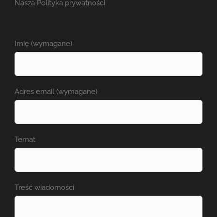
Nasza
Polityka prywatności
Imię (wymagane)
Adres email (wymagane)
Temat
Treść wiadomości