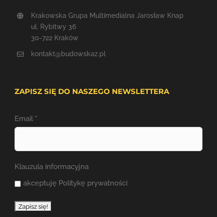
Krakowska Grupa Multimedialna Jarosław Knap
ul. Rybitwy 36
30-722 Kraków
kontakt@budowskaz.pl
ZAPISZ SIĘ DO NASZEGO NEWSLETTERA
Email
*
Klauzula informacyjna
akceptuję Politykę prywatności