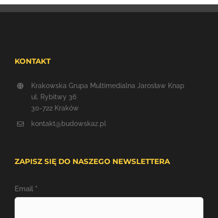
KONTAKT
Krakowska Grupa Multimedialna Jarosław Knap
ul. Rybitwy 36
30-722 Kraków
kontakt@budowskaz.pl
ZAPISZ SIĘ DO NASZEGO NEWSLETTERA
Email
*