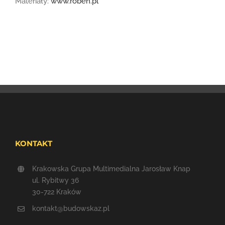
Materiały:
www.roben.pl
KONTAKT
Krakowska Grupa Multimedialna Jarosław Knap
ul. Rybitwy 36
30-722 Kraków
kontakt@budowskaz.pl