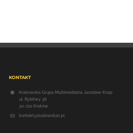
KONTAKT
Krakowska Grupa Multimedialna Jarosław Knap
ul. Rybitwy 36
30-722 Kraków
kontakt@budowskaz.pl