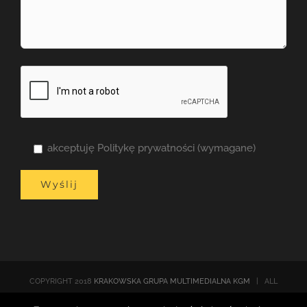
akceptuję Politykę prywatności (wymagane)
COPYRIGHT 2018
KRAKOWSKA GRUPA MULTIMEDIALNA KGM
| ALL
RIGHTS RESERVED |
Polityka prywatności
| POWERED BY