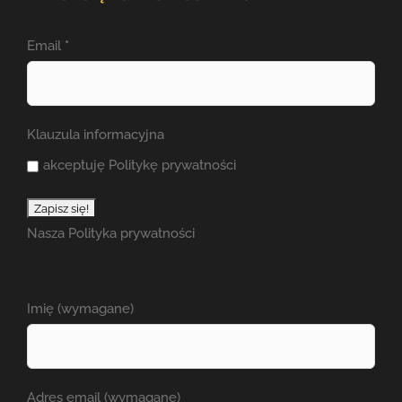
Email
*
Klauzula informacyjna
akceptuję Politykę prywatności
Nasza
Polityka prywatności
Imię (wymagane)
Adres email (wymagane)