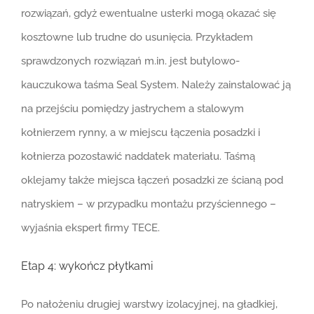
rozwiązań, gdyż ewentualne usterki mogą okazać się
kosztowne lub trudne do usunięcia. Przykładem
sprawdzonych rozwiązań m.in. jest butylowo-
kauczukowa taśma Seal System. Należy zainstalować ją
na przejściu pomiędzy jastrychem a stalowym
kołnierzem rynny, a w miejscu łączenia posadzki i
kołnierza pozostawić naddatek materiału. Taśmą
oklejamy także miejsca łączeń posadzki ze ścianą pod
natryskiem – w przypadku montażu przyściennego –
wyjaśnia ekspert firmy TECE.
Etap 4: wykończ płytkami
Po nałożeniu drugiej warstwy izolacyjnej, na gładkiej,