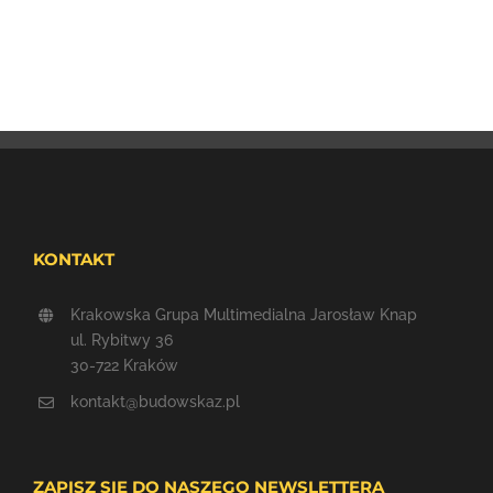
KONTAKT
Krakowska Grupa Multimedialna Jarosław Knap
ul. Rybitwy 36
30-722 Kraków
kontakt@budowskaz.pl
ZAPISZ SIĘ DO NASZEGO NEWSLETTERA