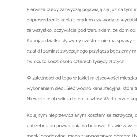
Pierwsze błędy zazwyczaj pojawiają się już na tym e
doprowadzenie kabla z prądem czy wody to wydatki g
za wszystko, oczywiście pod warunkiem, że dom od med
Kupując działkę słyszymy często – nie ma sprawy – w
działki i zamiast zwyczajnego przyłącza będziemy mu
zwróci, to koszt około czterech tysięcy złotych.
W zależności od tego w jakiej miejscowości miesz
wykonaniem sieci. Sieć wodno kanalizacyjna, którą t
Niewiele osób wlicza to do kosztów. Warto przed ku
Kolejnym nieprzewidzianym kosztem są zazwyczaj d
potrzebne do pozwolenia na budowę. Prawie zawsze 
mapki geodezyjne, mapa z wrysowanym domem i badani