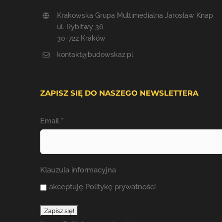
Krakowska Grupa Multimedialna Jarosław Knap
ul. Rybitwy 36
30-722 Kraków
kontakt@budowskaz.pl
ZAPISZ SIĘ DO NASZEGO NEWSLETTERA
Email
*
Klauzula informacyjna
akceptuję Politykę prywatności