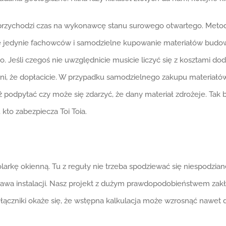
rzychodzi czas na wykonawcę stanu surowego otwartego. Metody
ęcie jedynie fachowców i samodzielne kupowanie materiałów bud
. Jeśli czegoś nie uwzględnicie musicie liczyć się z kosztami 
wni, że dopłacicie. W przypadku samodzielnego zakupu materiałów,
ż podpytać czy może się zdarzyć, że dany materiał zdrożeje. Tak 
kto zabezpiecza Toi Toia.
stolarkę okienną. Tu z reguły nie trzeba spodziewać się niespodzia
prawa instalacji. Nasz projekt z dużym prawdopodobieństwem zakł
łączniki okaże się, że wstępna kalkulacja może wzrosnąć nawet 