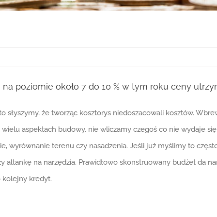
na poziomie około 7 do 10 % w tym roku ceny utrzym
o słyszymy, że tworząc kosztorys niedoszacowali kosztów. Wbr
o wielu aspektach budowy, nie wliczamy czegoś co nie wydaje si
nie, wyrównanie terenu czy nasadzenia. Jeśli już myślimy to cz
zy altankę na narzędzia. Prawidłowo skonstruowany budżet da na
 kolejny kredyt.