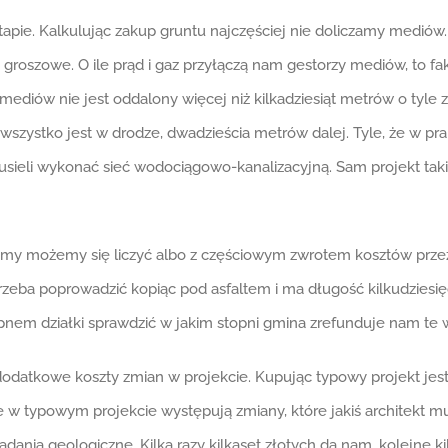
tapie. Kalkulując zakup gruntu najczęściej nie doliczamy mediów.
roszowe. O ile prąd i gaz przyłączą nam gestorzy mediów, to fak
iów nie jest oddalony więcej niż kilkadziesiąt metrów o tyle z w
szystko jest w drodze, dwadzieścia metrów dalej. Tyle, że w prak
sieli wykonać sieć wodociągowo-kanalizacyjną. Sam projekt takie
kamy możemy się liczyć albo z częściowym zwrotem kosztów prze
rzeba poprowadzić kopiąc pod asfaltem i ma długość kilkudziesięci
pnem działki sprawdzić w jakim stopni gmina zrefunduje nam te w
odatkowe koszty zmian w projekcie. Kupując typowy projekt jes
w typowym projekcie występują zmiany, które jakiś architekt mu
a geologiczne. Kilka razy kilkaset złotych da nam, kolejne kil