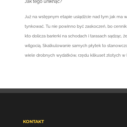
Jak tego uniknąć?
Już na wstępnym etapie usiądźcie nad tym jak ma wyg
tynkować. Tu nie powinno być zaskoczeń, bo cenniki
kto dolicza barierki na schodach i tarasach sądząc, 
wilgocią. Skalkulowanie samych płytek to stanowczo
wiele drobnych wydatków, rzędu kilkuset złotych w 
KONTAKT