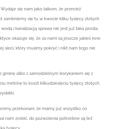
 Wydaje się nam jako laikom, że przecież
t zamkniemy się tu w kwocie kilku tysięcy złotych
odą i kanalizacją sprawa nie jest już taka prosta.
tyce okazuje się, że za nami są jeszcze jakieś inne
j sieci, który musimy pokryć i nikt nam tego nie
z gminę albo z samodzielnym borykaniem się z
u metrów to koszt kilkudziesięciu tysięcy złotych.
ydatki.
teśmy przekonani, że mamy już wszystko co
si nam zrobić, do pozwolenia potrzebne są też
ka tysięcy.