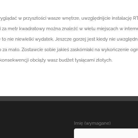
lądać w przyszłości wasze wnętrze, uwzględnijcie instalację RTV
 za metr kwadratowy można znaleźć w wielu miejscach w internec
że to nie niewielki wydatek. Jeszcze gorzej jest kiedy nie uwzglę
 za mało. Zostawcie sobie jakieś zaskórniaki na wykończenie ogr
konsekwencji obciąży wasz budżet tysiącami złotych.
Imię (wymagane)