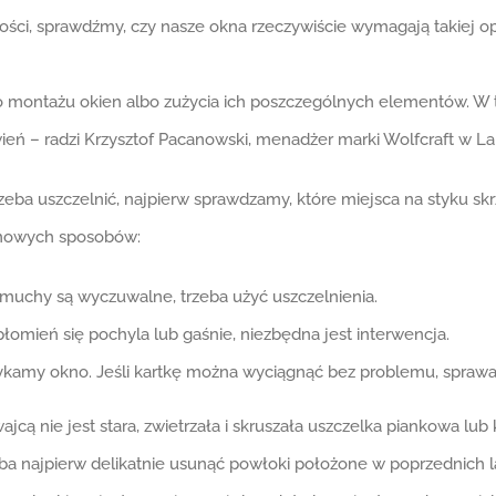
ości, sprawdźmy, czy nasze okna rzeczywiście wymagają takiej ope
 montażu okien albo zużycia ich poszczególnych elementów. W t
ń – radzi Krzysztof Pacanowski, menadżer marki Wolfcraft w Lan
zeba uszczelnić, najpierw sprawdzamy, które miejsca na styku sk
domowych sposobów:
muchy są wyczuwalne, trzeba użyć uszczelnienia.
płomień się pochyla lub gaśnie, niezbędna jest interwencja.
kamy okno. Jeśli kartkę można wyciągnąć bez problemu, sprawa 
cą nie jest stara, zwietrzała i skruszała uszczelka piankowa lu
zeba najpierw delikatnie usunąć powłoki położone w poprzednich