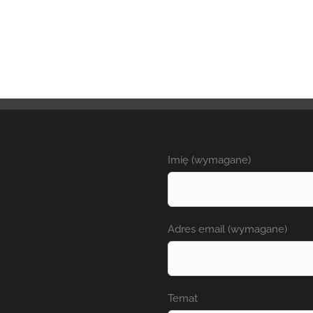
Imię (wymagane)
Adres email (wymagane)
Temat