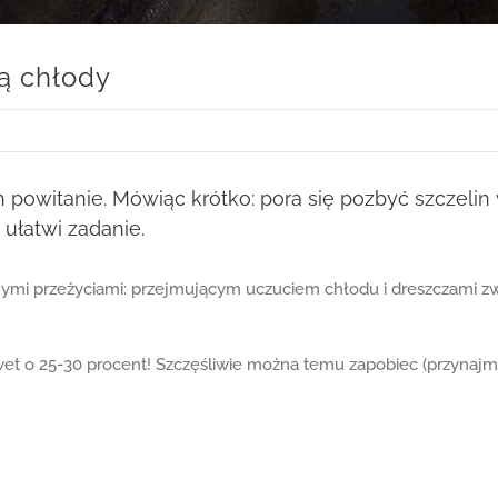
ną chłody
ch powitanie. Mówiąc krótko: pora się pozbyć szczelin 
ułatwi zadanie.
emnymi przeżyciami: przejmującym uczuciem chłodu i dreszczami
et o 25-30 procent! Szczęśliwie można temu zapobiec (przynajm