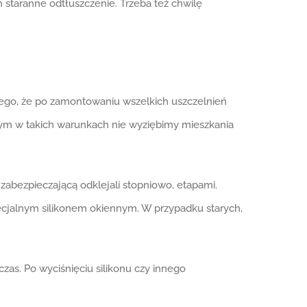
h staranne odtłuszczenie. Trzeba też chwilę
tego, że po zamontowaniu wszelkich uszczelnień
 tym w takich warunkach nie wyziębimy mieszkania
abezpieczającą odklejali stopniowo, etapami.
pecjalnym silikonem okiennym. W przypadku starych,
czas. Po wyciśnięciu silikonu czy innego