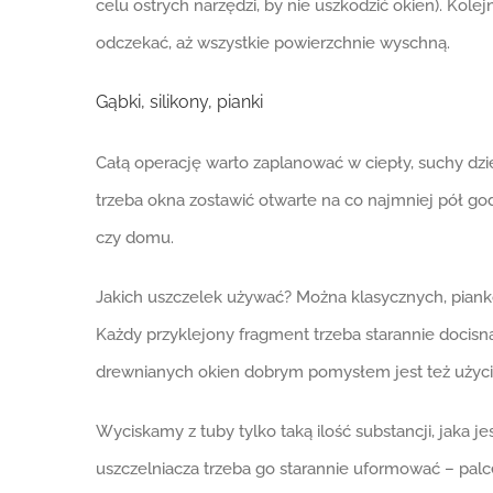
celu ostrych narzędzi, by nie uszkodzić okien). Kol
odczekać, aż wszystkie powierzchnie wyschną.
Gąbki, silikony, pianki
Całą operację warto zaplanować w ciepły, suchy dz
trzeba okna zostawić otwarte na co najmniej pół go
czy domu.
Jakich uszczelek używać? Można klasycznych, piank
Każdy przyklejony fragment trzeba starannie docis
drewnianych okien dobrym pomysłem jest też użyci
Wyciskamy z tuby tylko taką ilość substancji, jaka je
uszczelniacza trzeba go starannie uformować – pal