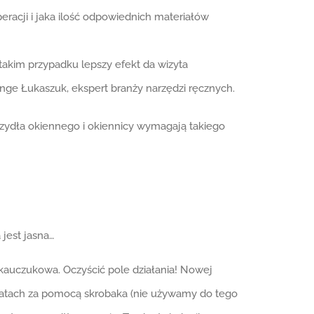
racji i jaka ilość odpowiednich materiałów
akim przypadku lepszy efekt da wizyta
ge Łukaszuk, ekspert branży narzędzi ręcznych.
rzydła okiennego i okiennicy wymagają takiego
jest jasna…
b kauczukowa. Oczyścić pole działania! Nowej
 latach za pomocą skrobaka (nie używamy do tego