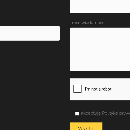
Treść wiadomości
akceptuję Politykę pry