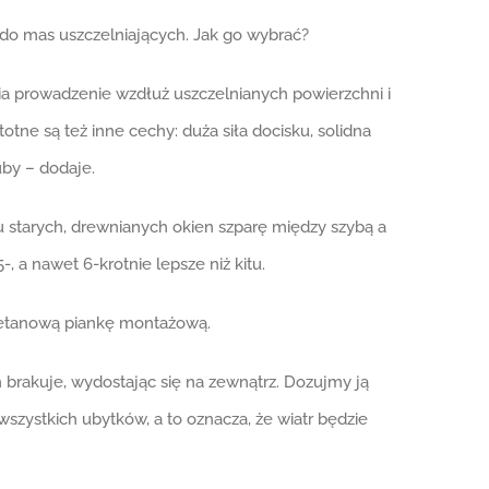
 do mas uszczelniających. Jak go wybrać?
wia prowadzenie wzdłuż uszczelnianych powierzchni i
tne są też inne cechy: duża siła docisku, solidna
uby – dodaje.
u starych, drewnianych okien szparę między szybą a
 a nawet 6-krotnie lepsze niż kitu.
retanową piankę montażową.
h brakuje, wydostając się na zewnątrz. Dozujmy ją
wszystkich ubytków, a to oznacza, że wiatr będzie