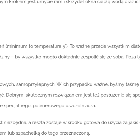
ejnym krokiem jest umycie ram i skrzydeł okna ciepłą wodą oraz ic
ień (minimum to temperatura 5°). To ważne przede wszystkim dla
dziny – by wszystko mogło dokładnie zespolić się ze sobą. Poza
owych, samoprzylepnych. W ich przypadku ważne, byśmy taśmę z
nąć. Dobrym, skutecznym rozwiązaniem jest też posłużenie się s
e specjalnego, polimerowego uszczelniacza.
st niezbędna, a reszta zostaje w środku gotowa do użycia za jakiś 
cem lub szpachelką do tego przeznaczoną.