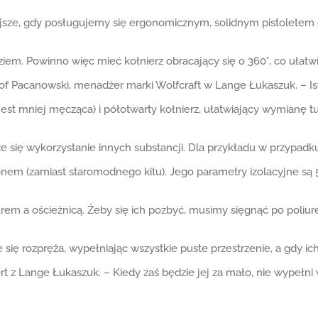
iejsze, gdy posługujemy się ergonomicznym, solidnym pistoletem
iem. Powinno więc mieć kołnierz obracający się o 360°, co ułat
of Pacanowski, menadżer marki Wolfcraft w Lange Łukaszuk. – Isto
st mniej męcząca) i półotwarty kołnierz, ułatwiający wymianę t
że się wykorzystanie innych substancji. Dla przykładu w przypadk
m (zamiast staromodnego kitu). Jego parametry izolacyjne są 5-,
m a ościeżnicą. Żeby się ich pozbyć, musimy sięgnąć po poliu
się rozpręża, wypełniając wszystkie puste przestrzenie, a gdy ic
rt z Lange Łukaszuk. – Kiedy zaś będzie jej za mało, nie wypełni 