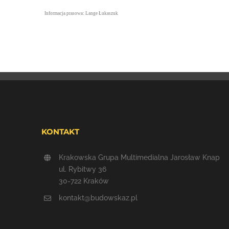
Informacja prasowa: Lange Łukaszuk
KONTAKT
Krakowska Grupa Multimedialna Jarosław Knap
ul. Rybitwy 36
30-722 Kraków
kontakt@budowskaz.pl