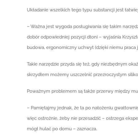
Układanie wszelkich tego typu substancji jest łatw
– Ważna jest wygoda posługiwania się takim narzędz
dobór odpowiedniej pozycji dłoni – wyjaśnia Krzyszt
budowa, ergonomiczny uchwyt (dzięki niemu praca je
Takie narzędzie przyda się też, gdy niezbędnym oka
skrzydłem możemy uszczelnić przezroczystym silikone
Poważnym problemem są także przerwy między mure
– Pamiętajmy jednak, że ta po nałożeniu gwałtownie 
więc ostrożnie, żeby nie przesadzić – ostrzega ekspe
mógł hulać po domu – zaznacza.