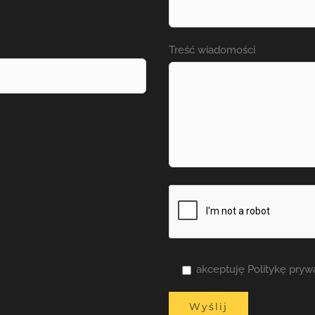
Treść wiadomości
akceptuję Politykę pry