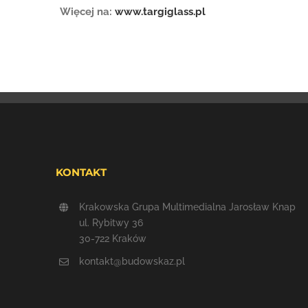
Więcej na:
www.targiglass.pl
KONTAKT
Krakowska Grupa Multimedialna Jarosław Knap
ul. Rybitwy 36
30-722 Kraków
kontakt@budowskaz.pl