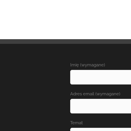
Imię (wymagane)
Adres email (wymagane)
Temat