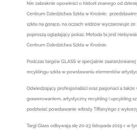
Nie zabraknie opowieści o historii znanego od dzie
Centrum Dziedzictwa Szkła w Krośnie, przedstawimy
szkła na gorąco, na oczach widzów wyczarowuje ze s
poproszą oglądający pokaz. Metoda ta jest niebywale
Centrum Dziedzictwa Szkła w Krośnie.
Podczas targów GLASS w specjalnie zaaranżowanej S
recyklingu szkła w powstawaniu elementów artysty
Odwiedzający profesjonaliści oraz pasjonaci a takż
grawerowaniem, artystyczny recykling i upcykling sz
podziwiać powstawanie witraży Tiffany’ego z wykor
Targi Glass odbywają się 20-23 listopada 2019 r. w t