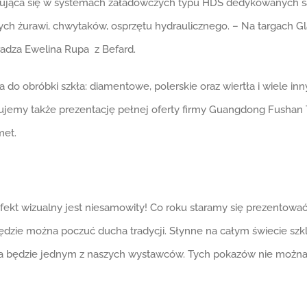
alizująca się w systemach załadowczych typu HDS dedykowanych
ch żurawi, chwytaków, osprzętu hydraulicznego. – Na targach Gl
radza Ewelina Rupa z Befard.
 do obróbki szkła: diamentowe, polerskie oraz wiertła i wiele inn
anujemy także prezentację pełnej oferty firmy Guangdong Fushan
met.
Efekt wizualny jest niesamowity! Co roku staramy się prezentować 
będzie można poczuć ducha tradycji. Słynne na całym świecie sz
ła będzie jednym z naszych wystawców. Tych pokazów nie można 