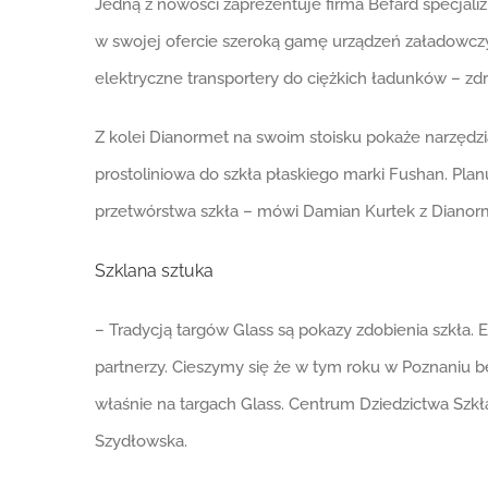
Jedną z nowości zaprezentuje firma Befard specj
w swojej ofercie szeroką gamę urządzeń załadowczy
elektryczne transportery do ciężkich ładunków – zd
Z kolei Dianormet na swoim stoisku pokaże narzędzia
prostoliniowa do szkła płaskiego marki Fushan. Pl
przetwórstwa szkła – mówi Damian Kurtek z Dianor
Szklana sztuka
– Tradycją targów Glass są pokazy zdobienia szkła. 
partnerzy. Cieszymy się że w tym roku w Poznaniu 
właśnie na targach Glass. Centrum Dziedzictwa Szk
Szydłowska.