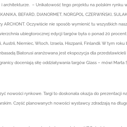
 i architekturze. – Unikatowość tego projektu na polskim rynku
y: MEKANIKA, BEFARD, DIANORMET, NORGPOL CZERWIŃSKI, SULA
RCHONT. Oczywiście nie sposób wymienić tu wszystkich naszy
ierzchnia ubiegłorocznej edycji targów była o ponad 20 procent 
i, Austrii, Niemiec, Włoch, Izraela, Hiszpanii, Finlandii. W tym ro
basadą Białorusi aranżowana jest ekspozycja dla przedstawicieli 
granicy doceniają siłę oddziaływania targów Glass – mówi Marta 
zyć nowości rynkowe. Targi to doskonała okazja do prezentacji n
rskim. Część planowanych nowości wystawcy zdradzają na długo p