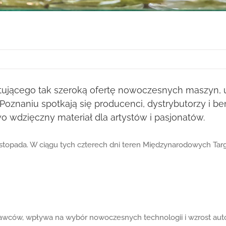
tującego tak szeroką ofertę nowoczesnych maszyn,
oznaniu spotkają się producenci, dystrybutorzy i ben
o wdzięczny materiał dla artystów i pasjonatów.
3 listopada. W ciągu tych czterech dni teren Międzynarodowych Ta
tawców, wpływa na wybór nowoczesnych technologii i wzrost auto