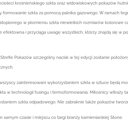
sięcioleci krośnieńskiego szkła oraz widowiskowych pokazów hut
 formowanie szkła za pomocą palnika gazowego. W ramach tego w
topionego w płomieniu szkła niewielkich rozmiarów kolorowe cude
 efektowna i przyciąga uwagę wszystkich, którzy znajdą się w po
trefie Pokazów szczególny nacisk w tej edycji zostanie położon
cznych.
e wszyscy zainteresowani wykorzystaniem szkła w sztuce będą mo
kła w technologii fusingu i termoformowania. Miłośnicy witraży 
zystaniem szkła odpadowego. Nie zabraknie także pokazów tworze
ym samym czasie i miejscu co targi branży kamieniarskiej Stone.