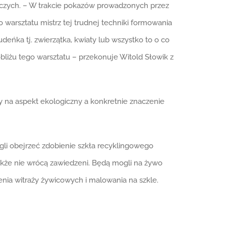
niczych. – W trakcie pokazów prowadzonych przez
arsztatu mistrz tej trudnej techniki formowania
ńka tj. zwierzątka, kwiaty lub wszystko to o co
bliżu tego warsztatu – przekonuje Witold Słowik z
y na aspekt ekologiczny a konkretnie znaczenie
gli obejrzeć zdobienie szkła recyklingowego
także nie wrócą zawiedzeni. Będą mogli na żywo
nia witraży żywicowych i malowania na szkle.