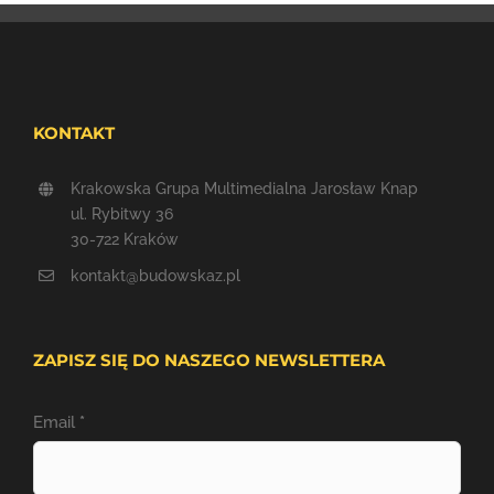
KONTAKT
Krakowska Grupa Multimedialna Jarosław Knap
ul. Rybitwy 36
30-722 Kraków
kontakt@budowskaz.pl
ZAPISZ SIĘ DO NASZEGO NEWSLETTERA
Email
*