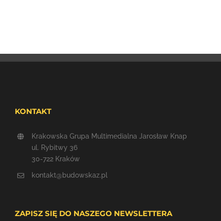
KONTAKT
Krakowska Grupa Multimedialna Jarosław Knap
ul. Rybitwy 36
30-722 Kraków
kontakt@budowskaz.pl
ZAPISZ SIĘ DO NASZEGO NEWSLETTERA