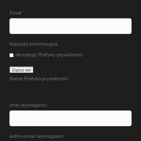
Email
*
Klauzula informacyjna
akceptuję Politykę prywatności
Nasza
Polityka prywatności
Imię (wymagane)
Adres email (wymagane)