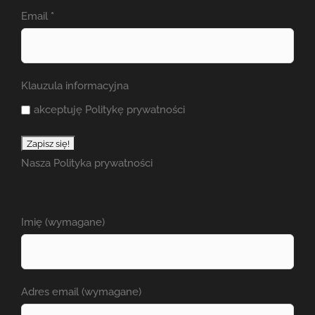
Email
*
Klauzula informacyjna
akceptuję Politykę prywatności
Nasza
Polityka prywatności
Imię (wymagane)
Adres email (wymagane)