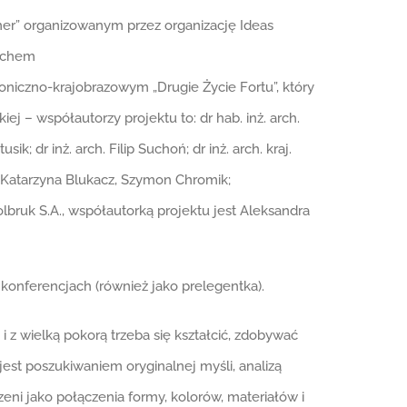
er” organizowanym przez organizację Ideas
vychem
niczno-krajobrazowym „Drugie Życie Fortu”, który
ej – współautorzy projektu to: dr hab. inż. arch.
ik; dr inż. arch. Filip Suchoń; dr inż. arch. kraj.
 Katarzyna Blukacz, Szymon Chromik;
bruk S.A., współautorką projektu jest Aleksandra
konferencjach (również jako prelegentka).
 z wielką pokorą trzeba się kształcić, zdobywać
 jest poszukiwaniem oryginalnej myśli, analizą
zeni jako połączenia formy, kolorów, materiałów i