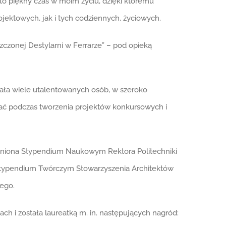
 to piękny czas w moim życiu, dzięki któremu
jektowych, jak i tych codziennych, życiowych.
zczonej Destylarni w Ferrarze” – pod opieką
ykała wiele utalentowanych osób, w szeroko
ać podczas tworzenia projektów konkursowych i
óżniona Stypendium Naukowym Rektora Politechniki
Stypendium Twórczym Stowarzyszenia Architektów
iego.
ch i została laureatką m. in. następujących nagród: