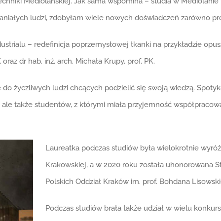
techniki Mediolańskiej. Jak sama wspomina – studia w Mediolanie
paniałych ludzi, zdobyłam wiele nowych doświadczeń zarówno pro
ustrialu – redefinicja poprzemysłowej tkanki na przykładzie opus
 oraz dr hab. inż. arch. Michała Krupy, prof. PK.
e do życzliwych ludzi chcących podzielić się swoją wiedzą. Spot
 ale także studentów, z którymi miała przyjemność współpracow
Laureatka podczas studiów była wielokrotnie wyr
Krakowskiej, a w 2020 roku została uhonorowana 
Polskich Oddział Kraków im. prof. Bohdana Lisowsk
Podczas studiów brała także udział w wielu konkursa