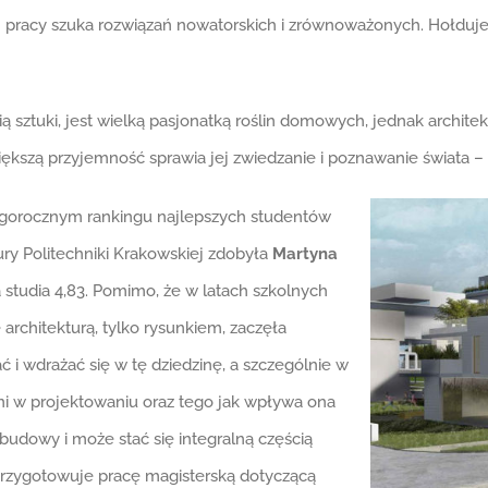
 pracy szuka rozwiązań nowatorskich i zrównoważonych. Hołduje t
ią sztuki, jest wielką pasjonatką roślin domowych, jednak archit
większą przyjemność sprawia jej zwiedzanie i poznawanie świata – 
egorocznym rankingu najlepszych studentów
ry Politechniki Krakowskiej zdobyła
Martyna
 studia 4,83. Pomimo, że w latach szkolnych
 architekturą, tylko rysunkiem, zaczęła
i wdrażać się w tę dziedzinę, a szczególnie w
eni w projektowaniu oraz tego jak wpływa ona
budowy i może stać się integralną częścią
przygotowuje pracę magisterską dotyczącą