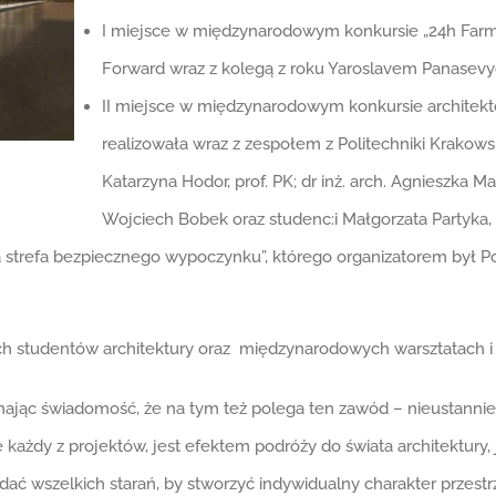
I miejsce w międzynarodowym konkursie „24h Farm
Forward wraz z kolegą z roku Yaroslavem Panase
II miejsce w międzynarodowym konkursie architekto
realizowała wraz z zespołem z Politechniki Krakowski
Katarzyna Hodor, prof. PK; dr inż. arch. Agnieszka Matus
Wojciech Bobek oraz studenc:i Małgorzata Partyka,
 strefa bezpiecznego wypoczynku”, którego organizatorem był Pol
ch studentów architektury oraz międzynarodowych warsztatach i 
mając świadomość, że na tym też polega ten zawód – nieustannie i
e każdy z projektów, jest efektem podróży do świata architektury,
adać wszelkich starań, by stworzyć indywidualny charakter przestr