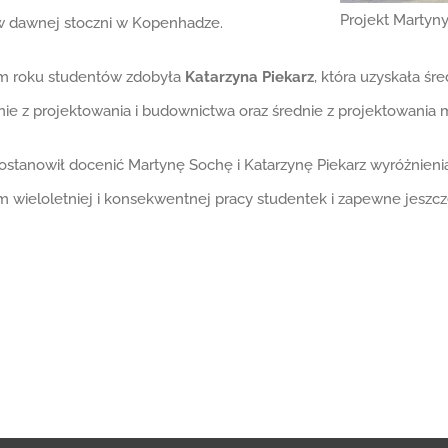
Projekt Martyn
nów dawnej stoczni w Kopenhadze.
ym roku studentów zdobyła
Katarzyna Piekarz
, która uzyskała śr
ednie z projektowania i budownictwa oraz średnie z projektowania
 postanowił docenić Martynę Sochę i Katarzynę Piekarz wyróżnieni
m wieloletniej i konsekwentnej pracy studentek i zapewne jeszc