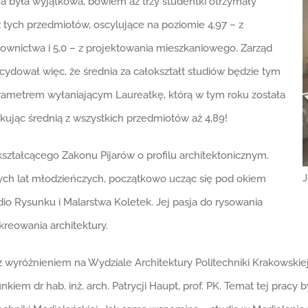
ja była wyjątkowa, bowiem aż trzy studentki otrzymały
 tych przedmiotów, oscylujące na poziomie 4,97 – z
downictwa i 5,0 – z projektowania mieszkaniowego. Zarząd
ydował więc, że średnia za całokształt studiów będzie tym
arametrem wyłaniającym Laureatkę, którą w tym roku została
skując średnią z wszystkich przedmiotów aż 4,89!
ształcącego Zakonu Pijarów o profilu architektonicznym.
J
nych lat młodzieńczych, początkowo ucząc się pod okiem
udio Rysunku i Malarstwa Koletek. Jej pasja do rysowania
kreowania architektury.
 z wyróżnieniem na Wydziale Architektury Politechniki Krakowskie
kiem dr hab. inż. arch. Patrycji Haupt, prof. PK. Temat tej prac