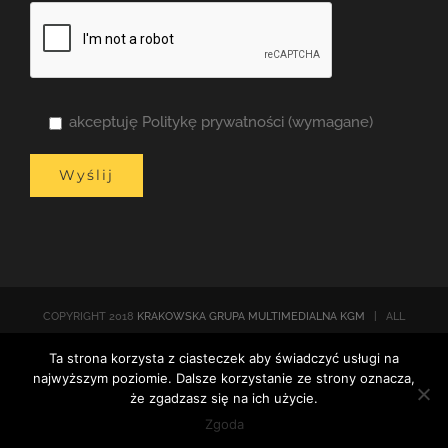
akceptuję Politykę prywatności (wymagane)
COPYRIGHT 2018
KRAKOWSKA GRUPA MULTIMEDIALNA KGM
| ALL
RIGHTS RESERVED |
Polityka prywatności
| POWERED BY
Ta strona korzysta z ciasteczek aby świadczyć usługi na
WORDPRESS
najwyższym poziomie. Dalsze korzystanie ze strony oznacza,
że zgadzasz się na ich użycie.
Facebook
Email
Twitter
Zgoda