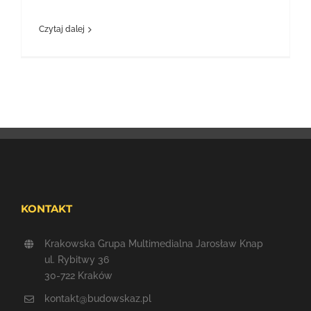
Czytaj dalej
KONTAKT
Krakowska Grupa Multimedialna Jarosław Knap
ul. Rybitwy 36
30-722 Kraków
kontakt@budowskaz.pl