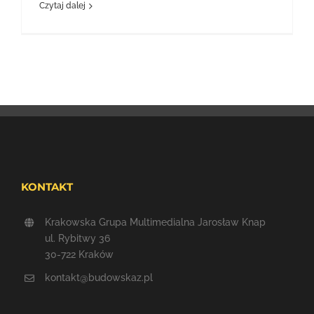
Czytaj dalej
KONTAKT
Krakowska Grupa Multimedialna Jarosław Knap
ul. Rybitwy 36
30-722 Kraków
kontakt@budowskaz.pl