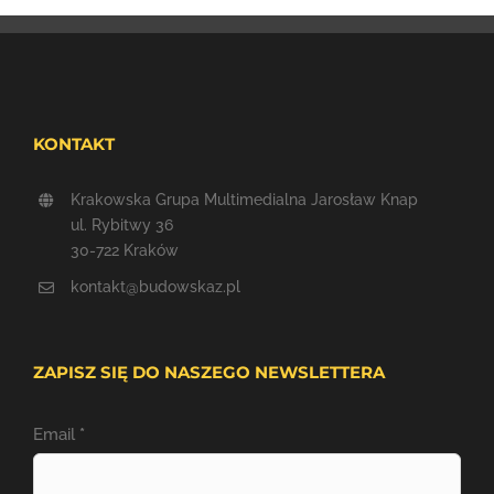
KONTAKT
Krakowska Grupa Multimedialna Jarosław Knap
ul. Rybitwy 36
30-722 Kraków
kontakt@budowskaz.pl
ZAPISZ SIĘ DO NASZEGO NEWSLETTERA
Email
*