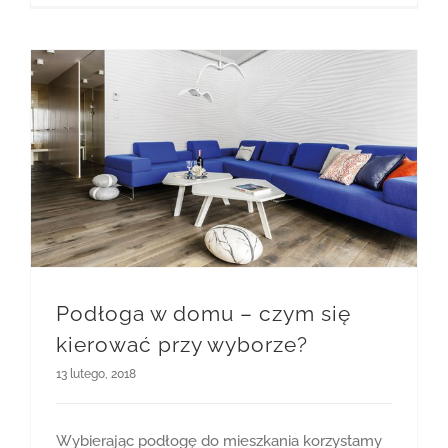
Podłoga w domu – czym się kierować przy wyborze?
Podłoga w domu – czym się
kierować przy wyborze?
13 lutego, 2018
Wybierając podłogę do mieszkania korzystamy