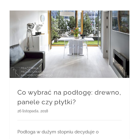
Co wybrać na podłogę: drewno, panele czy płytki?
Co wybrać na podłogę: drewno,
panele czy płytki?
26 listopada, 2018
Podłoga w dużym stopniu decyduje o