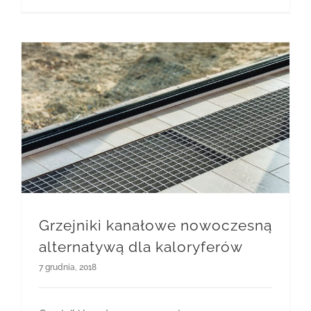
Grzejniki kanałowe nowoczesną alternatywą dla kaloryferów
Grzejniki kanałowe nowoczesną
alternatywą dla kaloryferów
7 grudnia, 2018