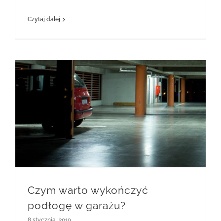
Czytaj dalej
Czym warto wykończyć podłogę w garażu?
Czym warto wykończyć
podłogę w garażu?
8 stycznia, 2019