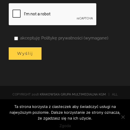
akceptuję Politykę prywatności (wymagane)
COPYRIGHT 2018
KRAKOWSKA GRUPA MULTIMEDIALNA KGM
| ALL
RIGHTS RESERVED |
Polityka prywatności
| POWERED BY
Ta strona korzysta z ciasteczek aby świadczyć usługi na
WORDPRESS
najwyższym poziomie. Dalsze korzystanie ze strony oznacza,
że zgadzasz się na ich użycie.
Facebook
Email
Twitter
Zgoda