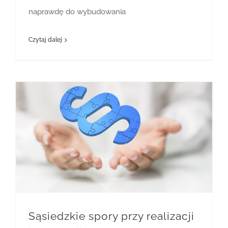
naprawdę do wybudowania
Czytaj dalej
Sąsiedzkie spory przy realizacji inwestycji
Sąsiedzkie spory przy realizacji