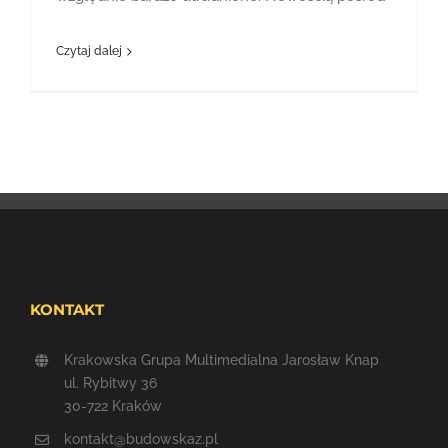
Czytaj dalej
KONTAKT
Krakowska Grupa Multimedialna Jarosław Knap
ul. Rybitwy 36
30-722 Kraków
kontakt@budowskaz.pl