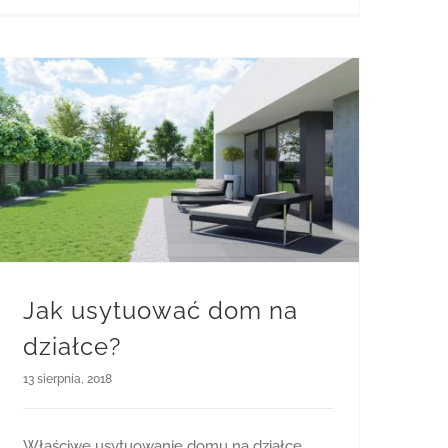
Projekt gotowy
Jak usytuować dom na
działce?
13 sierpnia, 2018
Właściwe usytuowanie domu na działce