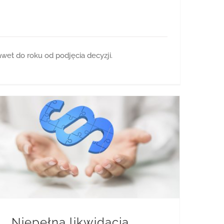
awet do roku od podjęcia decyzji.
Niepełna likwidacja prawa użytkowania wieczystego
Niepełna likwidacja