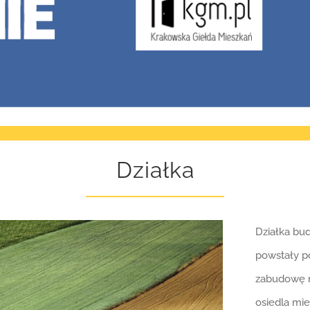
Działka
Działka bu
powstały p
zabudowę r
osiedla mi