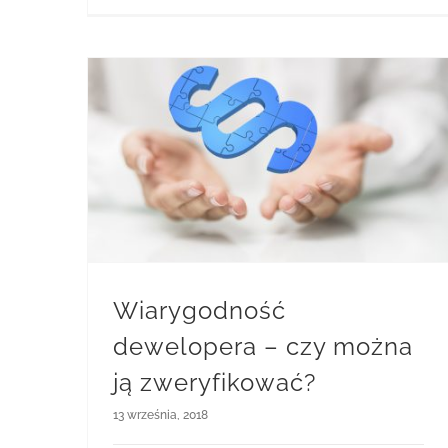
Wiarygodność dewelopera – czy można ją zweryfikować?
Wiarygodność
dewelopera – czy można
ją zweryfikować?
13 września, 2018