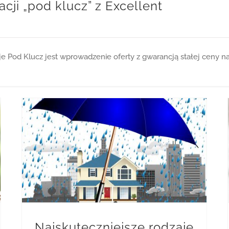
acji „pod klucz” z Excellent
cje Pod Klucz jest wprowadzenie oferty z gwarancją stałej ceny n
Najskuteczniejsze rodzaje odwodnień
Najskuteczniejsze rodzaje