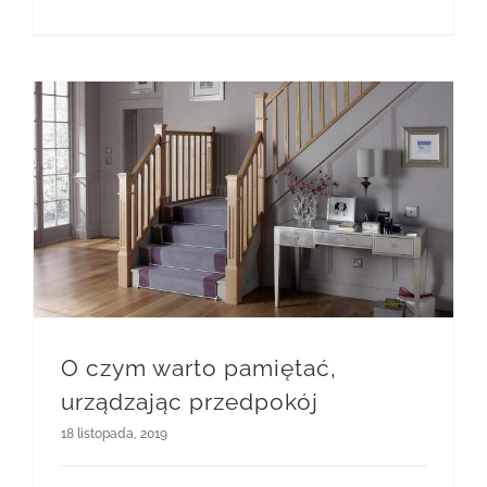
O czym warto pamiętać, urządzając przedpokój
O czym warto pamiętać,
urządzając przedpokój
18 listopada, 2019