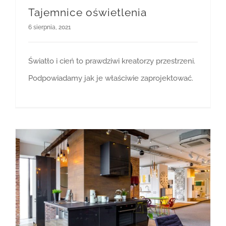
Tajemnice oświetlenia
6 sierpnia, 2021
Światło i cień to prawdziwi kreatorzy przestrzeni.
Podpowiadamy jak je właściwie zaprojektować.
Wykończenie „pod klucz” z prawdziwą gwarancją