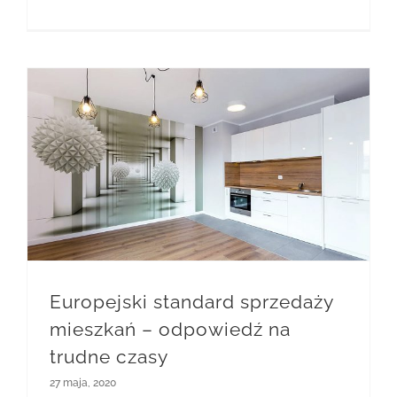
Europejski standard sprzedaży mieszkań – odpowiedź na trudne czasy
Europejski standard sprzedaży
mieszkań – odpowiedź na
trudne czasy
27 maja, 2020