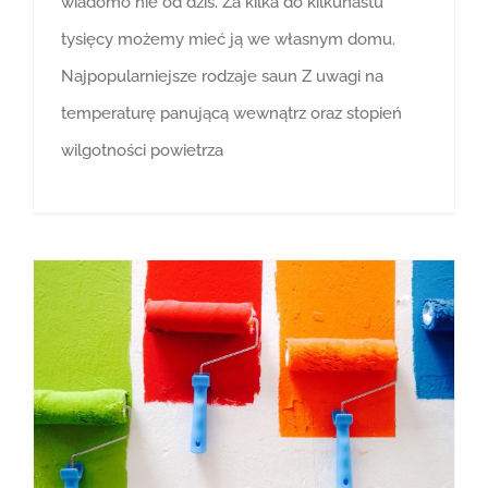
wiadomo nie od dziś. Za kilka do kilkunastu
tysięcy możemy mieć ją we własnym domu.
Najpopularniejsze rodzaje saun Z uwagi na
temperaturę panującą wewnątrz oraz stopień
wilgotności powietrza
Jak wybrać skuteczną farbę zmywalną?