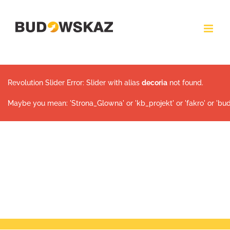
Przejdź
do
zawartości
Revolution Slider Error: Slider with alias
decoria
not found.
Maybe you mean: 'Strona_Glowna' or 'kb_projekt' or 'fakro' or 'bu