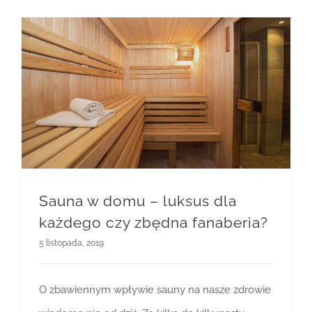
Sauna w domu – luksus dla każdego czy zbędna fanaberia?
Sauna w domu – luksus dla
każdego czy zbędna fanaberia?
5 listopada, 2019
O zbawiennym wpływie sauny na nasze zdrowie