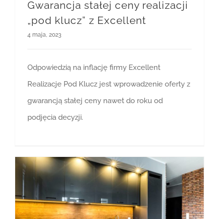
Gwarancja stałej ceny realizacji
„pod klucz” z Excellent
4 maja, 2023
Odpowiedzią na inflację firmy Excellent
Realizacje Pod Klucz jest wprowadzenie oferty z
gwarancją stałej ceny nawet do roku od
podjęcia decyzji.
Gwarancja stałej ceny realizacji „pod klucz” z Excellent